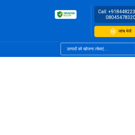
Call:
+91844822
0804547832
जांच भेजें