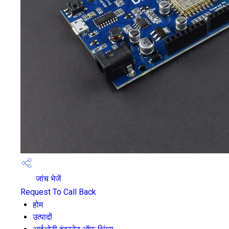
जांच भेजें
Request To Call Back
होम
उत्पादों