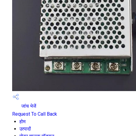
जांच भेजें
Request To Call Back
होम
उत्पादों