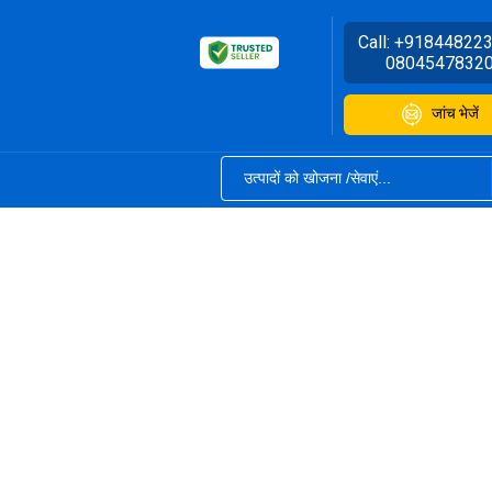
Call:
+91844822
0804547832
जांच भेजें