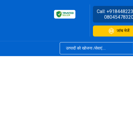
Call:
+91844822
0804547832
जांच भेजें