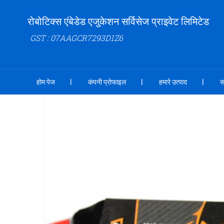
रोबोटिक्स एंबेडेड एजुकेशन सर्विसेज प्राइवेट लिमिटेड
GST : 07AAGCR7293D1Z6
होम पेज
कंपनी प्रोफाइल
हमारे उत्पाद
स